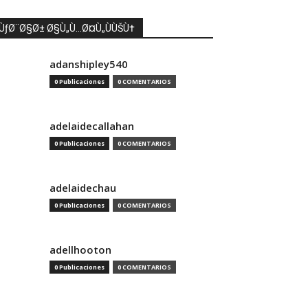
ÙƒØ¨Ø§Ø± Ø§Ù„Ù…Ø¤Ù„ÙÙŠÙ†
adanshipley540
0 Publicaciones
0 COMENTARIOS
adelaidecallahan
0 Publicaciones
0 COMENTARIOS
adelaidechau
0 Publicaciones
0 COMENTARIOS
adellhooton
0 Publicaciones
0 COMENTARIOS