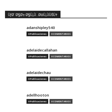
ÙƒØ¨Ø§Ø± Ø§Ù„Ù…Ø¤Ù„ÙÙŠÙ†
adanshipley540
0 Publicaciones
0 COMENTARIOS
adelaidecallahan
0 Publicaciones
0 COMENTARIOS
adelaidechau
0 Publicaciones
0 COMENTARIOS
adellhooton
0 Publicaciones
0 COMENTARIOS