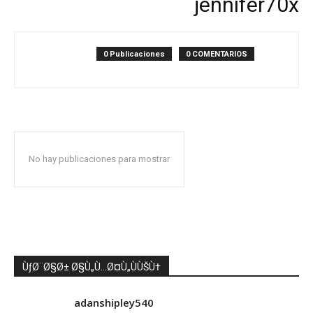
jennifer70x
0 Publicaciones
0 COMENTARIOS
No hay publicaciones para mostrar
ÙƒØ¨Ø§Ø± Ø§Ù„Ù…Ø¤Ù„ÙÙŠÙ†
adanshipley540