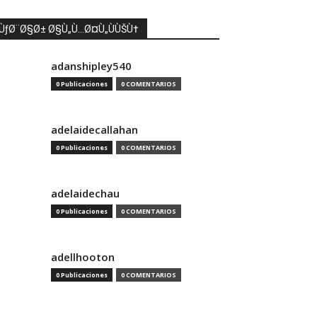
ÙƒØ¨Ø§Ø± Ø§Ù„Ù…Ø¤Ù„ÙÙŠÙ†
adanshipley540
0 Publicaciones
0 COMENTARIOS
adelaidecallahan
0 Publicaciones
0 COMENTARIOS
adelaidechau
0 Publicaciones
0 COMENTARIOS
adellhooton
0 Publicaciones
0 COMENTARIOS