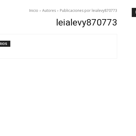
Inicio
Autores
Publicaciones por leialevy870773
leialevy870773
RIOS