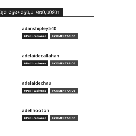
ÙƒØ¨Ø§Ø± Ø§Ù„Ù…Ø¤Ù„ÙÙŠÙ†
adanshipley540
0 Publicaciones
0 COMENTARIOS
adelaidecallahan
0 Publicaciones
0 COMENTARIOS
adelaidechau
0 Publicaciones
0 COMENTARIOS
adellhooton
0 Publicaciones
0 COMENTARIOS