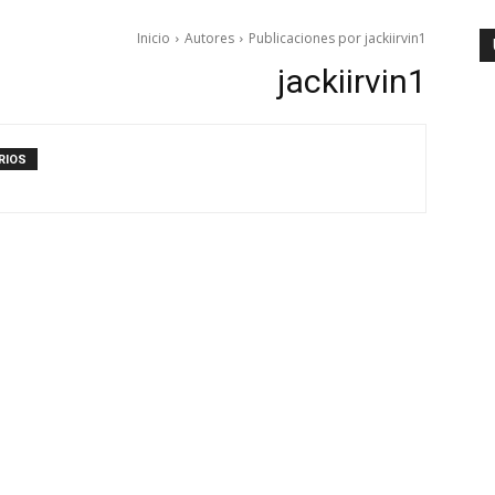
Inicio
Autores
Publicaciones por jackiirvin1
jackiirvin1
RIOS