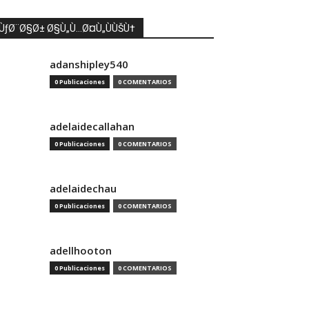
ÙƒØ¨Ø§Ø± Ø§Ù„Ù…Ø¤Ù„ÙÙŠÙ†
adanshipley540
0 Publicaciones
0 COMENTARIOS
adelaidecallahan
0 Publicaciones
0 COMENTARIOS
adelaidechau
0 Publicaciones
0 COMENTARIOS
adellhooton
0 Publicaciones
0 COMENTARIOS