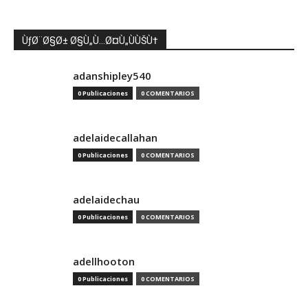
ÙƒØ¨Ø§Ø± Ø§Ù„Ù…Ø¤Ù„ÙÙŠÙ†
adanshipley540
0 Publicaciones
0 COMENTARIOS
adelaidecallahan
0 Publicaciones
0 COMENTARIOS
adelaidechau
0 Publicaciones
0 COMENTARIOS
adellhooton
0 Publicaciones
0 COMENTARIOS