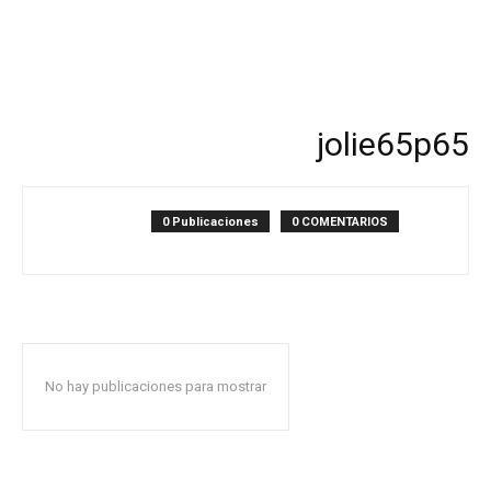
jolie65p65
0 Publicaciones
0 COMENTARIOS
No hay publicaciones para mostrar