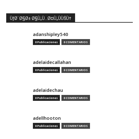
ÙƒØ¨Ø§Ø± Ø§Ù„Ù…Ø¤Ù„ÙÙŠÙ†
adanshipley540
0 Publicaciones
0 COMENTARIOS
adelaidecallahan
0 Publicaciones
0 COMENTARIOS
adelaidechau
0 Publicaciones
0 COMENTARIOS
adellhooton
0 Publicaciones
0 COMENTARIOS