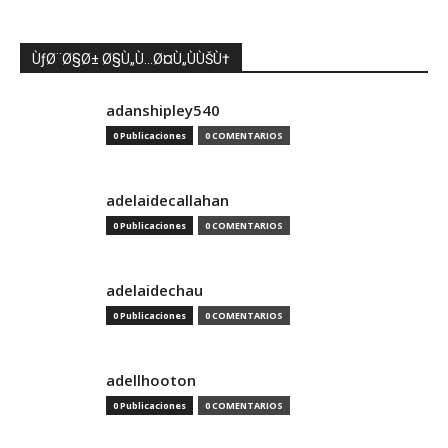
ÙƒØ¨Ø§Ø± Ø§Ù„Ù…Ø¤Ù„ÙÙŠÙ†
adanshipley540
0 Publicaciones
0 COMENTARIOS
adelaidecallahan
0 Publicaciones
0 COMENTARIOS
adelaidechau
0 Publicaciones
0 COMENTARIOS
adellhooton
0 Publicaciones
0 COMENTARIOS