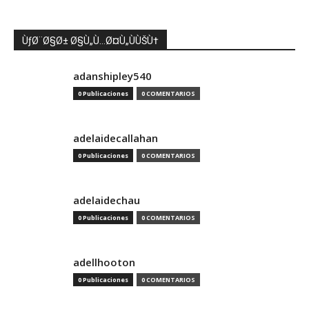
ÙƒØ¨Ø§Ø± Ø§Ù„Ù…Ø¤Ù„ÙÙŠÙ†
adanshipley540
0 Publicaciones
0 COMENTARIOS
adelaidecallahan
0 Publicaciones
0 COMENTARIOS
adelaidechau
0 Publicaciones
0 COMENTARIOS
adellhooton
0 Publicaciones
0 COMENTARIOS