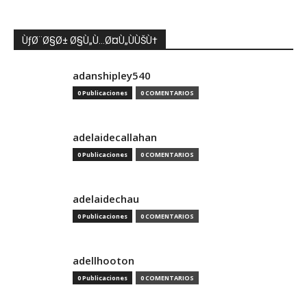
ÙƒØ¨Ø§Ø± Ø§Ù„Ù…Ø¤Ù„ÙÙŠÙ†
adanshipley540
0 Publicaciones
0 COMENTARIOS
adelaidecallahan
0 Publicaciones
0 COMENTARIOS
adelaidechau
0 Publicaciones
0 COMENTARIOS
adellhooton
0 Publicaciones
0 COMENTARIOS