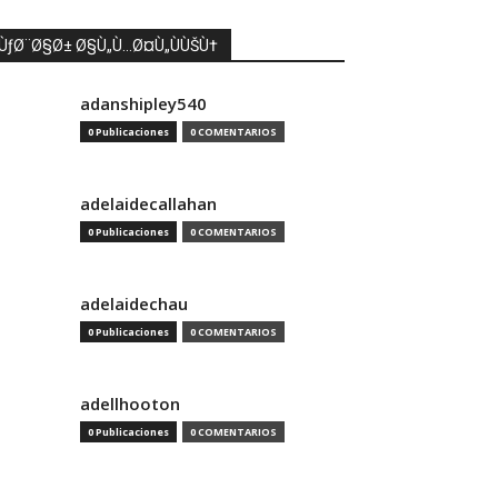
ÙƒØ¨Ø§Ø± Ø§Ù„Ù…Ø¤Ù„ÙÙŠÙ†
adanshipley540
0 Publicaciones
0 COMENTARIOS
adelaidecallahan
0 Publicaciones
0 COMENTARIOS
adelaidechau
0 Publicaciones
0 COMENTARIOS
adellhooton
0 Publicaciones
0 COMENTARIOS