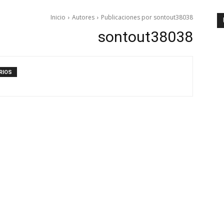
Inicio
Autores
Publicaciones por sontout38038
sontout38038
RIOS