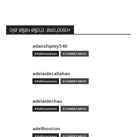
ÙƒØ¨Ø§Ø± Ø§Ù„Ù…Ø¤Ù„ÙÙŠÙ†
adanshipley540
0 Publicaciones
0 COMENTARIOS
adelaidecallahan
0 Publicaciones
0 COMENTARIOS
adelaidechau
0 Publicaciones
0 COMENTARIOS
adellhooton
0 Publicaciones
0 COMENTARIOS