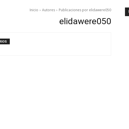
Inicio
Autores
Publicaciones por elidawere050
elidawere050
RIOS