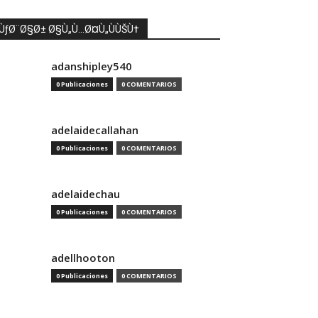
ÙƒØ¨Ø§Ø± Ø§Ù„Ù…Ø¤Ù„ÙÙŠÙ†
adanshipley540
0 Publicaciones
0 COMENTARIOS
adelaidecallahan
0 Publicaciones
0 COMENTARIOS
adelaidechau
0 Publicaciones
0 COMENTARIOS
adellhooton
0 Publicaciones
0 COMENTARIOS