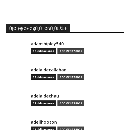
ÙƒØ¨Ø§Ø± Ø§Ù„Ù…Ø¤Ù„ÙÙŠÙ†
adanshipley540
0 Publicaciones
0 COMENTARIOS
adelaidecallahan
0 Publicaciones
0 COMENTARIOS
adelaidechau
0 Publicaciones
0 COMENTARIOS
adellhooton
0 Publicaciones
0 COMENTARIOS