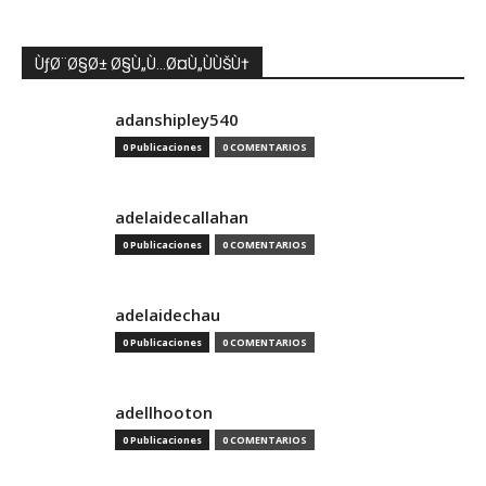
ÙƒØ¨Ø§Ø± Ø§Ù„Ù…Ø¤Ù„ÙÙŠÙ†
adanshipley540
0 Publicaciones
0 COMENTARIOS
adelaidecallahan
0 Publicaciones
0 COMENTARIOS
adelaidechau
0 Publicaciones
0 COMENTARIOS
adellhooton
0 Publicaciones
0 COMENTARIOS