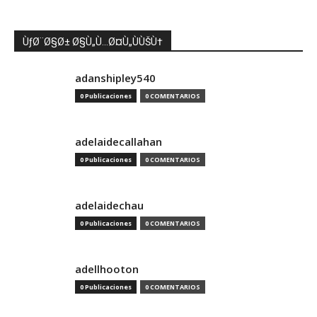
ÙƒØ¨Ø§Ø± Ø§Ù„Ù…Ø¤Ù„ÙÙŠÙ†
adanshipley540
0 Publicaciones
0 COMENTARIOS
adelaidecallahan
0 Publicaciones
0 COMENTARIOS
adelaidechau
0 Publicaciones
0 COMENTARIOS
adellhooton
0 Publicaciones
0 COMENTARIOS