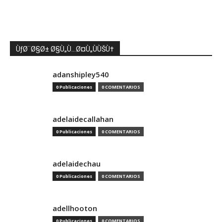
ÙƒØ¨Ø§Ø± Ø§Ù„Ù…Ø¤Ù„ÙÙŠÙ†
adanshipley540
0 Publicaciones
0 COMENTARIOS
adelaidecallahan
0 Publicaciones
0 COMENTARIOS
adelaidechau
0 Publicaciones
0 COMENTARIOS
adellhooton
0 Publicaciones
0 COMENTARIOS