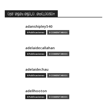
ÙƒØ¨Ø§Ø± Ø§Ù„Ù…Ø¤Ù„ÙÙŠÙ†
adanshipley540
0 Publicaciones
0 COMENTARIOS
adelaidecallahan
0 Publicaciones
0 COMENTARIOS
adelaidechau
0 Publicaciones
0 COMENTARIOS
adellhooton
0 Publicaciones
0 COMENTARIOS