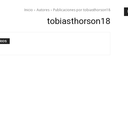
Inicio
Autores
Publicaciones por tobiasthorson18
tobiasthorson18
RIOS