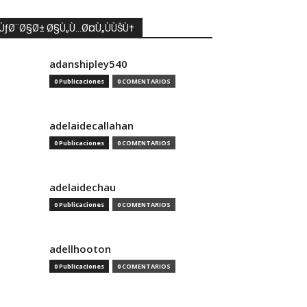
ÙƒØ¨Ø§Ø± Ø§Ù„Ù…Ø¤Ù„ÙÙŠÙ†
adanshipley540
0 Publicaciones
0 COMENTARIOS
adelaidecallahan
0 Publicaciones
0 COMENTARIOS
adelaidechau
0 Publicaciones
0 COMENTARIOS
adellhooton
0 Publicaciones
0 COMENTARIOS