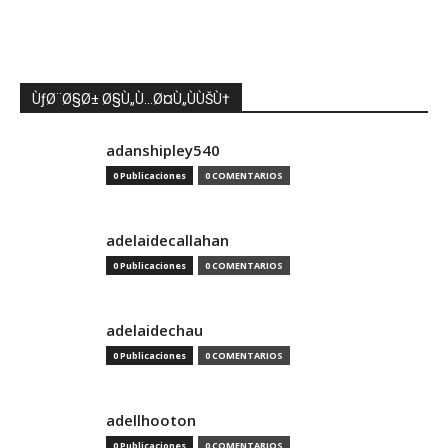
ÙƒØ¨Ø§Ø± Ø§Ù„Ù…Ø¤Ù„ÙÙŠÙ†
adanshipley540
0 Publicaciones
0 COMENTARIOS
adelaidecallahan
0 Publicaciones
0 COMENTARIOS
adelaidechau
0 Publicaciones
0 COMENTARIOS
adellhooton
0 Publicaciones
0 COMENTARIOS