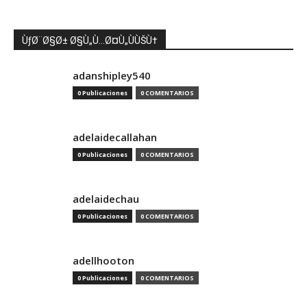
ÙƒØ¨Ø§Ø± Ø§Ù„Ù…Ø¤Ù„ÙÙŠÙ†
adanshipley540
0 Publicaciones
0 COMENTARIOS
adelaidecallahan
0 Publicaciones
0 COMENTARIOS
adelaidechau
0 Publicaciones
0 COMENTARIOS
adellhooton
0 Publicaciones
0 COMENTARIOS