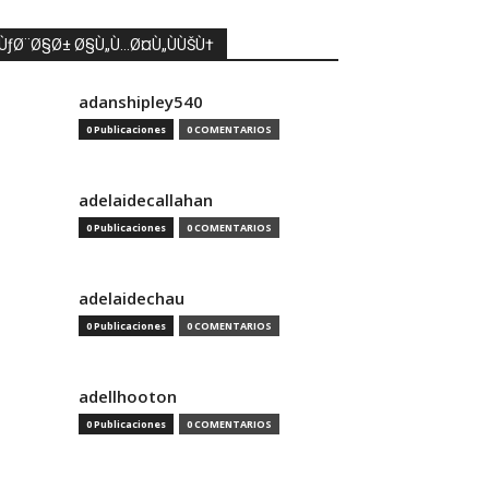
ÙƒØ¨Ø§Ø± Ø§Ù„Ù…Ø¤Ù„ÙÙŠÙ†
adanshipley540
0 Publicaciones
0 COMENTARIOS
adelaidecallahan
0 Publicaciones
0 COMENTARIOS
adelaidechau
0 Publicaciones
0 COMENTARIOS
adellhooton
0 Publicaciones
0 COMENTARIOS