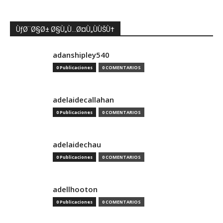
ÙƒØ¨Ø§Ø± Ø§Ù„Ù…Ø¤Ù„ÙÙŠÙ†
adanshipley540
0 Publicaciones
0 COMENTARIOS
adelaidecallahan
0 Publicaciones
0 COMENTARIOS
adelaidechau
0 Publicaciones
0 COMENTARIOS
adellhooton
0 Publicaciones
0 COMENTARIOS