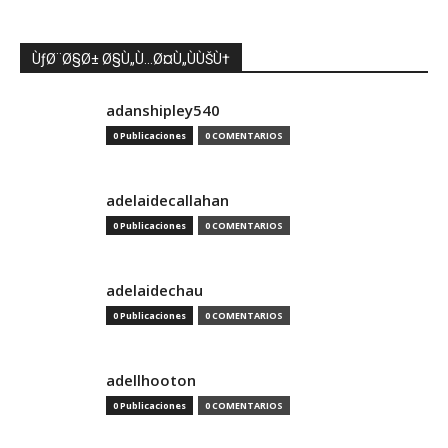
ÙƒØ¨Ø§Ø± Ø§Ù„Ù…Ø¤Ù„ÙÙŠÙ†
adanshipley540
0 Publicaciones
0 COMENTARIOS
adelaidecallahan
0 Publicaciones
0 COMENTARIOS
adelaidechau
0 Publicaciones
0 COMENTARIOS
adellhooton
0 Publicaciones
0 COMENTARIOS