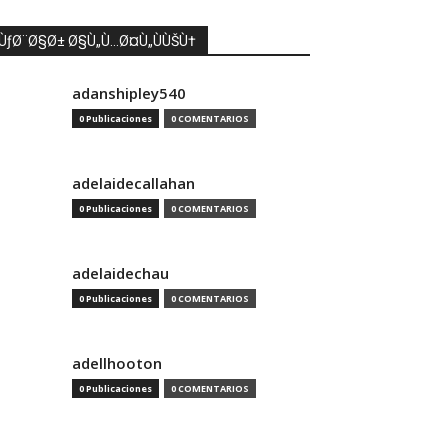
ÙƒØ¨Ø§Ø± Ø§Ù„Ù…Ø¤Ù„ÙÙŠÙ†
adanshipley540
0 Publicaciones
0 COMENTARIOS
adelaidecallahan
0 Publicaciones
0 COMENTARIOS
adelaidechau
0 Publicaciones
0 COMENTARIOS
adellhooton
0 Publicaciones
0 COMENTARIOS