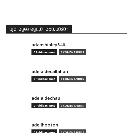
ÙƒØ¨Ø§Ø± Ø§Ù„Ù…Ø¤Ù„ÙÙŠÙ†
adanshipley540
0 Publicaciones
0 COMENTARIOS
adelaidecallahan
0 Publicaciones
0 COMENTARIOS
adelaidechau
0 Publicaciones
0 COMENTARIOS
adellhooton
0 Publicaciones
0 COMENTARIOS