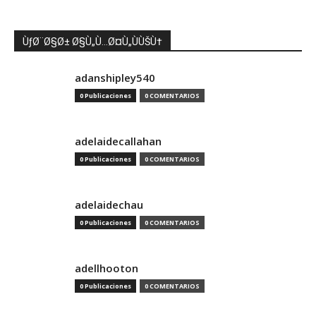
ÙƒØ¨Ø§Ø± Ø§Ù„Ù…Ø¤Ù„ÙÙŠÙ†
adanshipley540
0 Publicaciones
0 COMENTARIOS
adelaidecallahan
0 Publicaciones
0 COMENTARIOS
adelaidechau
0 Publicaciones
0 COMENTARIOS
adellhooton
0 Publicaciones
0 COMENTARIOS