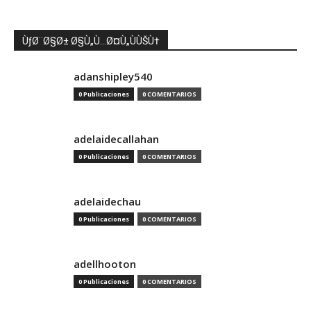
ÙƒØ¨Ø§Ø± Ø§Ù„Ù…Ø¤Ù„ÙÙŠÙ†
adanshipley540
0 Publicaciones
0 COMENTARIOS
adelaidecallahan
0 Publicaciones
0 COMENTARIOS
adelaidechau
0 Publicaciones
0 COMENTARIOS
adellhooton
0 Publicaciones
0 COMENTARIOS