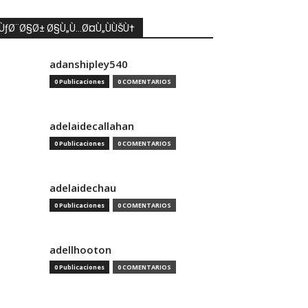
ÙƒØ¨Ø§Ø± Ø§Ù„Ù…Ø¤Ù„ÙÙŠÙ†
adanshipley540
0 Publicaciones
0 COMENTARIOS
adelaidecallahan
0 Publicaciones
0 COMENTARIOS
adelaidechau
0 Publicaciones
0 COMENTARIOS
adellhooton
0 Publicaciones
0 COMENTARIOS