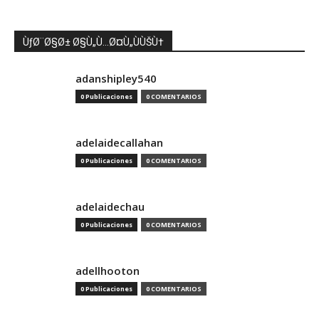
ÙƒØ¨Ø§Ø± Ø§Ù„Ù…Ø¤Ù„ÙÙŠÙ†
adanshipley540
0 Publicaciones
0 COMENTARIOS
adelaidecallahan
0 Publicaciones
0 COMENTARIOS
adelaidechau
0 Publicaciones
0 COMENTARIOS
adellhooton
0 Publicaciones
0 COMENTARIOS