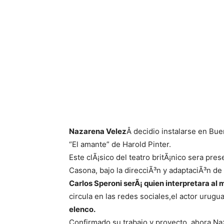
Nazarena Velez
Â decidio instalarse en Bue
“El amante” de Harold Pinter.
Este clÃ¡sico del teatro britÃ¡nico sera pres
Casona, bajo la direcciÃ³n y adaptaciÃ³n de
Carlos Speroni serÃ¡ quien interpretara al
circula en las redes sociales,el actor urug
elenco.
Confirmado su trabajo y proyecto, ahora N