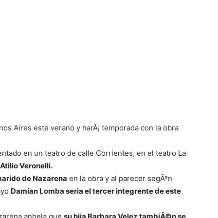
nos Aires este verano y harÃ¡ temporada con la obra
entado en un teatro de calle Corrientes, en el teatro La
Atilio Veronelli.
 marido de Nazarena
en la obra y al parecer segÃºn
uayo
Damian Lomba seria el tercer integrente de este
azarena anhela que
su hija Barbara Velez tambiÃ©n se