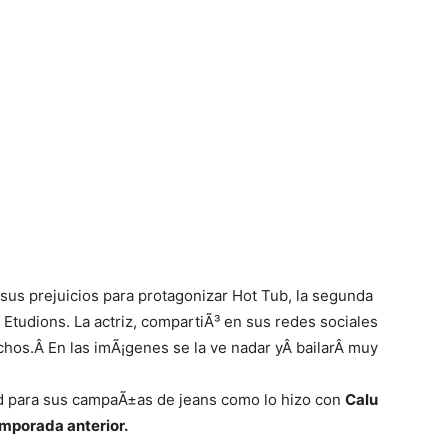
sus prejuicios para protagonizar Hot Tub, la segunda
tudions. La actriz, compartiÃ³ en sus redes sociales
chos.Â En las imÃ¡genes se la ve nadar yÂ bailarÂ muy
ad para sus campaÃ±as de jeans como lo hizo con
Calu
mporada anterior.