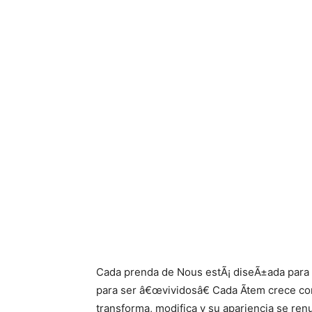
Cada prenda de Nous estÃ¡ diseÃ±ada para
para ser â€œvividosâ€ Cada Ã­tem crece con
transforma, modifica y su apariencia se ren