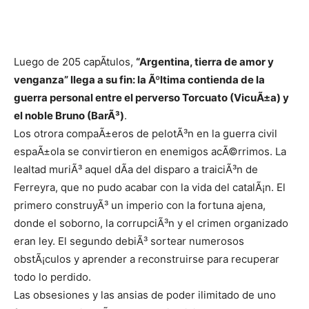
Luego de 205 capÃ­tulos,
“Argentina, tierra de amor y
venganza” llega a su fin: la Ãºltima contienda de la
guerra personal entre el perverso Torcuato (VicuÃ±a) y
el noble Bruno (BarÃ³)
.
Los otrora compaÃ±eros de pelotÃ³n en la guerra civil
espaÃ±ola se convirtieron en enemigos acÃ©rrimos. La
lealtad muriÃ³ aquel dÃ­a del disparo a traiciÃ³n de
Ferreyra, que no pudo acabar con la vida del catalÃ¡n. El
primero construyÃ³ un imperio con la fortuna ajena,
donde el soborno, la corrupciÃ³n y el crimen organizado
eran ley. El segundo debiÃ³ sortear numerosos
obstÃ¡culos y aprender a reconstruirse para recuperar
todo lo perdido.
Las obsesiones y las ansias de poder ilimitado de uno