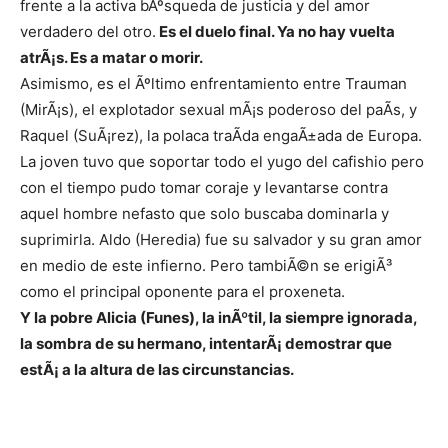
frente a la activa bÃºsqueda de justicia y del amor
verdadero del otro.
Es el duelo final. Ya no hay vuelta
atrÃ¡s. Es a matar o morir.
Asimismo, es el Ãºltimo enfrentamiento entre Trauman
(MirÃ¡s), el explotador sexual mÃ¡s poderoso del paÃ­s, y
Raquel (SuÃ¡rez), la polaca traÃ­da engaÃ±ada de Europa.
La joven tuvo que soportar todo el yugo del cafishio pero
con el tiempo pudo tomar coraje y levantarse contra
aquel hombre nefasto que solo buscaba dominarla y
suprimirla. Aldo (Heredia) fue su salvador y su gran amor
en medio de este infierno. Pero tambiÃ©n se erigiÃ³
como el principal oponente para el proxeneta.
Y la pobre Alicia (Funes), la inÃºtil, la siempre ignorada,
la sombra de su hermano, intentarÃ¡ demostrar que
estÃ¡ a la altura de las circunstancias.