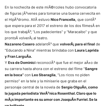
En la nochecita de este miÃ©rcoles hubo convocatoria
de figuras jÃ³venes para tomarse una buena cervecita en
el HipÃ³dromo. AllÃ­ estuvo
Nico Francella,
que contÃ³
que espera para el 2017 el estreno de los dos filmesÂ en
los que trabajÃ³, “Los padecientes” y “Maracaibo” y que
prontoÂ volverÃ¡ al teatro.
Nazareno Casero
adelantÃ³ que
volverÃ¡ para el final
de
“Educando a Nina” mientras brindaba con
Laura Laprida
y Fran LarguÃ­a.
Y
Eva de Dominici
reconociÃ³ que fue el mejor aÃ±o de
su carrera hasta ahora con el estreno del filme “
Sangre
en la boca”
con
Leo Sbaraglia
, “Los ricos no piden
permiso” en la tele y la miniserie que graba en el
personaje central de la novela de
Sergio OlguÃ­n, como
la jugada periodista VerÃ³nica Rosenthal. Claro que lo
mÃ¡s importante es su amor con JoaquÃ­n Furriel. Se la
ve brillante.