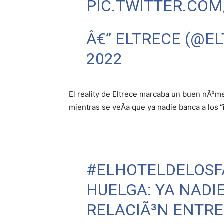
PIC.TWITTER.COM
Â€” ELTRECE (@E
2022
El reality de Eltrece marcaba un buen nÃºm
mientras se veÃ­a que ya nadie banca a los
“
#ELHOTELDELOS
HUELGA: YA NADI
RELACIÃ³N ENTRE