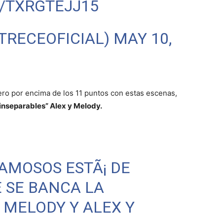
/TXRGTEJJ15
LTRECEOFICIAL)
MAY 10,
ero por encima de los 11 puntos con estas escenas,
inseparables” Alex y Melody.
FAMOSOS
ESTÃ¡ DE
E SE BANCA LA
 MELODY Y ALEX Y