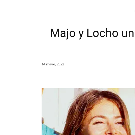
I
Majo y Locho uni
14 mayo, 2022