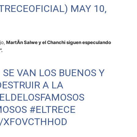
LTRECEOFICIAL)
MAY 10,
jo,
MartÃ­n Salwe y el Chanchi siguen especulando
”.
 SE VAN LOS BUENOS Y
DESTRUIR A LA
ELDELOSFAMOSOS
MOSOS
#ELTRECE
M/XFOVCTHHOD