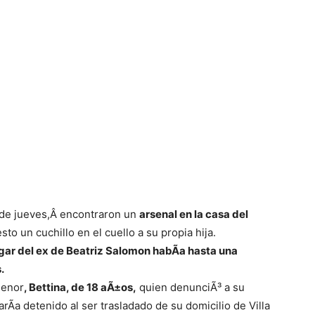
de jueves,Â encontraron un
arsenal en la casa del
esto un cuchillo en el cuello a su propia hija.
gar del ex de Beatriz Salomon habÃ­a hasta una
.
menor
, Bettina, de 18 aÃ±os,
quien denunciÃ³ a su
Ã­a detenido al ser trasladado de su domicilio de Villa