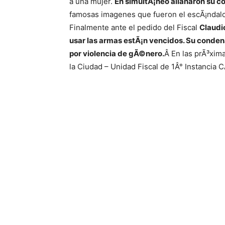
a una mujer.
En simultÃ¡neo allanaron su co
famosas imagenes que fueron el escÃ¡ndalo
Finalmente ante el pedido del Fiscal
Claudio
usar las armas estÃ¡n vencidos. S
u condena
por violencia de gÃ©nero.
Â En las prÃ³xima
la Ciudad – Unidad Fiscal de 1Â° Instancia C