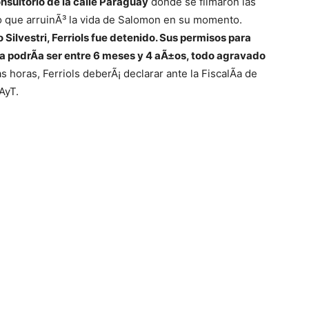
nsultorio de la calle Paraguay
donde se filmaron las
 que arruinÃ³ la vida de Salomon en su momento.
 Silvestri, Ferriols
fue detenido. Sus permisos para
 podrÃ­a ser entre 6 meses y 4 aÃ±os, todo agravado
s horas, Ferriols deberÃ¡ declarar ante la FiscalÃ­a de
AyT.