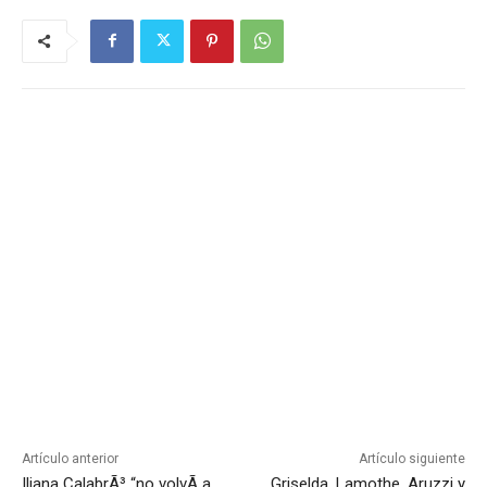
Artículo anterior
Artículo siguiente
Iliana CalabrÃ³ “no volvÃ­ a
Griselda, Lamothe, Aruzzi y