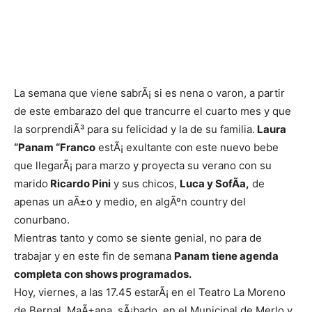
La semana que viene sabrÃ¡ si es nena o varon, a partir
de este embarazo del que trancurre el cuarto mes y que
la sorprendiÃ³ para su felicidad y la de su familia.
Laura
“Panam “Franco
estÃ¡ exultante con este nuevo bebe
que llegarÃ¡ para marzo y proyecta su verano con su
marido
Ricardo Pini
y sus chicos,
Luca y SofÃ­a,
de
apenas un aÃ±o y medio, en algÃºn country del
conurbano.
Mientras tanto y como se siente genial, no para de
trabajar y en este fin de semana
Panam tiene agenda
completa con shows programados.
Hoy, viernes, a las 17.45 estarÃ¡ en el Teatro La Moreno
de Bernal. MaÃ±ana, sÃ¡bado, en el Municipal de Merlo y