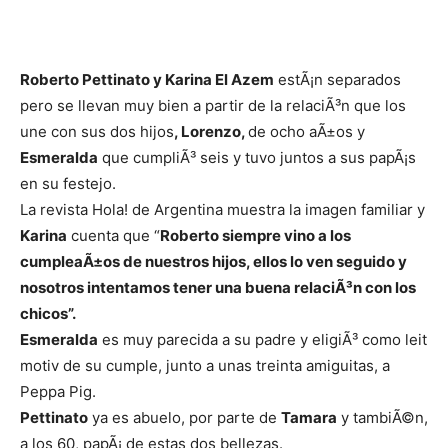
Roberto Pettinato y Karina El Azem
estÃ¡n separados
pero se llevan muy bien a partir de la relaciÃ³n que los
une con sus dos hijos
, Lorenzo,
de ocho aÃ±os y
Esmeralda
que cumpliÃ³ seis y tuvo juntos a sus papÃ¡s
en su festejo.
La revista Hola! de Argentina muestra la imagen familiar y
Karina
cuenta que “
Roberto siempre vino a los
cumpleaÃ±os de nuestros hijos, ellos lo ven seguido y
nosotros intentamos tener una buena relaciÃ³n con los
chicos”.
Esmeralda
es muy parecida a su padre y eligiÃ³ como leit
motiv de su cumple, junto a unas treinta amiguitas, a
Peppa Pig.
Pettinato
ya es abuelo, por parte de
Tamara
y tambiÃ©n,
a los 60, papÃ¡ de estas dos bellezas.