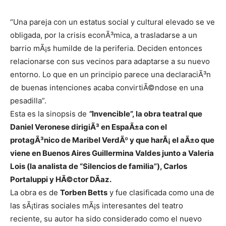
“Una pareja con un estatus social y cultural elevado se ve
obligada, por la crisis econÃ³mica, a trasladarse a un
barrio mÃ¡s humilde de la periferia. Deciden entonces
relacionarse con sus vecinos para adaptarse a su nuevo
entorno. Lo que en un principio parece una declaraciÃ³n
de buenas intenciones acaba convirtiÃ©ndose en una
pesadilla”.
Esta es la sinopsis de
“
Invencible”, la obra teatral que
Daniel Veronese dirigiÃ³ en EspaÃ±a con el
protagÃ³nico de Maribel VerdÃº y que harÃ¡ el aÃ±o que
viene en Buenos Aires Guillermina Valdes junto a Valeria
Lois (la analista de “Silencios de familia”), Carlos
Portaluppi y HÃ©ctor DÃ­az.
La obra es de
Torben Betts
y fue clasificada como una de
las sÃ¡tiras sociales mÃ¡s interesantes del teatro
reciente, su autor ha sido considerado como el nuevo