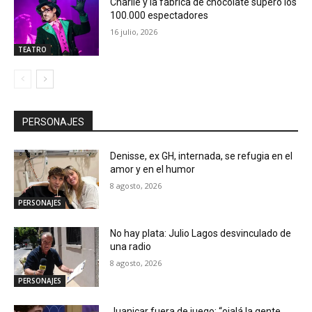
Charlie y la fábrica de chocolate superó los
100.000 espectadores
16 julio, 2026
TEATRO
PERSONAJES
Denisse, ex GH, internada, se refugia en el
amor y en el humor
8 agosto, 2026
PERSONAJES
No hay plata: Julio Lagos desvinculado de
una radio
8 agosto, 2026
PERSONAJES
Juanicar fuera de juego: “ojalá la gente