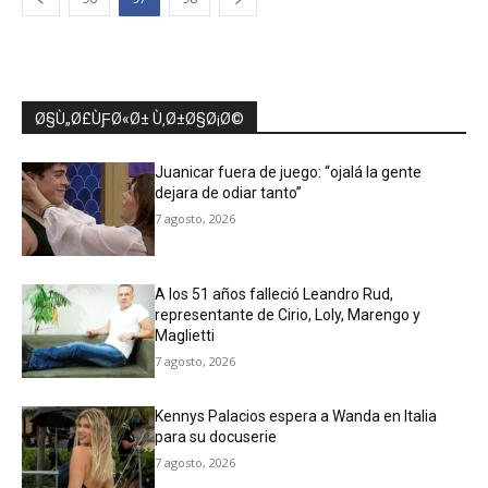
Ø§Ù„Ø£ÙƑØ«Ø± Ù‚Ø±Ø§Ø¡Ø©
Juanicar fuera de juego: “ojalá la gente
dejara de odiar tanto”
7 agosto, 2026
A los 51 años falleció Leandro Rud,
representante de Cirio, Loly, Marengo y
Maglietti
7 agosto, 2026
Kennys Palacios espera a Wanda en Italia
para su docuserie
7 agosto, 2026