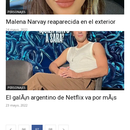
PERSONAJES
Malena Narvay reaparecida en el exterior
24 mayo, 2022
PERSONAJES
El galÃ¡n argentino de Netflix va por mÃ¡s
23 mayo, 2022
96
97
98