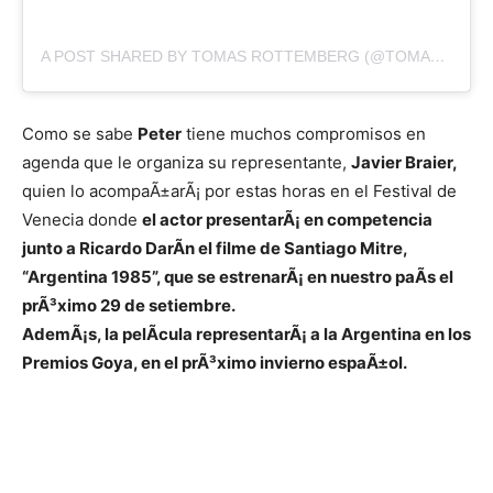
A POST SHARED BY TOMAS ROTTEMBERG (@TOMAS.ROTTEMBERG)
Como se sabe
Peter
tiene muchos compromisos en
agenda que le organiza su representante,
Javier Braier,
quien lo acompaÃ±arÃ¡ por estas horas en el Festival de
Venecia donde
el actor presentarÃ¡ en competencia
junto a Ricardo DarÃ­n el filme de Santiago Mitre,
“Argentina 1985”, que se estrenarÃ¡ en nuestro paÃ­s el
prÃ³ximo 29 de setiembre.
AdemÃ¡s, la pelÃ­cula representarÃ¡ a la Argentina en los
Premios Goya, en el prÃ³ximo invierno espaÃ±ol.