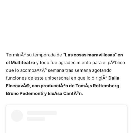
TerminÃ³ su temporada de
“Las cosas maravillosas” en
el Multiteatro
y todo fue agradecimiento para el pÃºblico
que lo acompaÃ±Ã³ semana tras semana agotando
funciones de este unipersonal en que lo dirigiÃ³
Dalia
ElnecavÃ©, con producciÃ³n de TomÃ¡s Rottemberg,
Bruno Pedemonti y EloÃ­sa CantÃ³n.