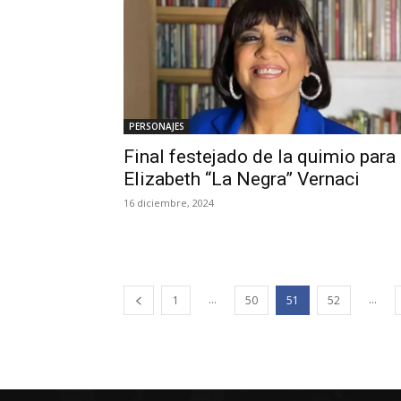
PERSONAJES
Final festejado de la quimio para
Elizabeth “La Negra” Vernaci
16 diciembre, 2024
...
...
1
50
51
52