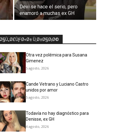
Devi se hace el serio, pero
enamoró a muchas ex GH
Ø§Ù„Ø£ÙƑØ«Ø± Ù‚Ø±Ø§Ø¡Ø©
Otra vez polémica para Susana
Gimenez
5 agosto, 2026
Cande Vetrano y Luciano Castro
unidos por amor
5 agosto, 2026
Todavía no hay diagnóstico para
Denisse, ex GH
4 agosto, 2026