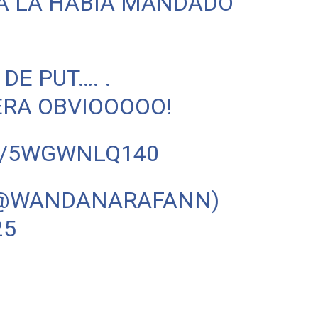
YA LA HABÍA MANDADO
 DE PUT…. .
 ERA OBVIOOOOO!
M/5WGWNLQ140
(@WANDANARAFANN)
25