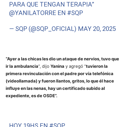
PARA QUE TENGAN TERAPIA”
@YANILATORRE
EN
#SQP
— SQP (@SQP_OFICIAL)
MAY 20, 2025
“Ayer a las chicas les dio un ataque de nervios, tuvo que
ir la ambulancia
“, dijo
Yanina
y agregó “
tuvieron la
primera revinculación con el padre por vía telefónica
(videollamada) y fueron llantos, gritos, lo que él hace
influye en las nenas, hay un certificado subido al
expediente, es de OSDE”.
HOY 19HS EN
#SQP