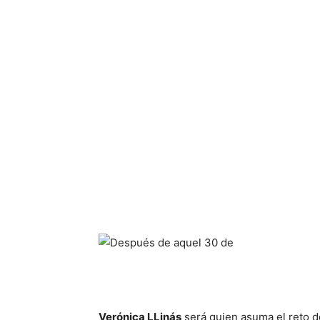
Verónica LLinás
será quien asuma el reto de