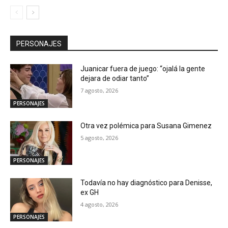
PERSONAJES
Juanicar fuera de juego: “ojalá la gente
dejara de odiar tanto”
7 agosto, 2026
PERSONAJES
Otra vez polémica para Susana Gimenez
5 agosto, 2026
PERSONAJES
Todavía no hay diagnóstico para Denisse,
ex GH
4 agosto, 2026
PERSONAJES