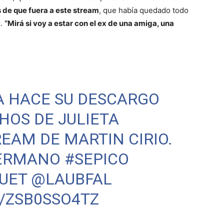
 de que fuera a este stream
, que había quedado todo
x.
“Mirá si voy a estar con el ex de una amiga, una
A HACE SU DESCARGO
HOS DE JULIETA
REAM DE MARTIN CIRIO.
ERMANO
#SEPICO
UET
@LAUBFAL
/ZSB0SSO4TZ