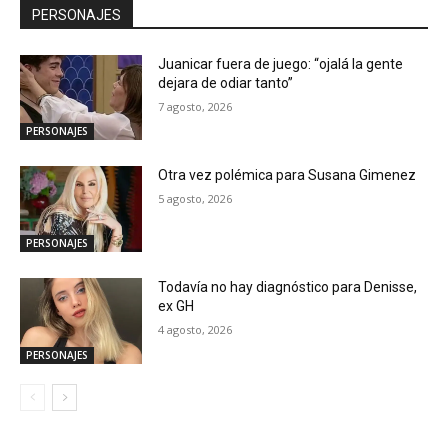
PERSONAJES
Juanicar fuera de juego: “ojalá la gente
dejara de odiar tanto”
7 agosto, 2026
PERSONAJES
Otra vez polémica para Susana Gimenez
5 agosto, 2026
PERSONAJES
Todavía no hay diagnóstico para Denisse,
ex GH
4 agosto, 2026
PERSONAJES